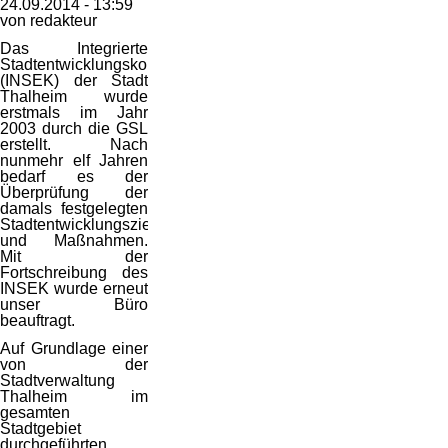
24.09.2014 - 13:59
von redakteur
Das Integrierte
Stadtentwicklungskonzept
(INSEK) der Stadt
Thalheim wurde
erstmals im Jahr
2003 durch die GSL
erstellt. Nach
nunmehr elf Jahren
bedarf es der
Überprüfung der
damals festgelegten
Stadtentwicklungsziele
und Maßnahmen.
Mit der
Fortschreibung des
INSEK wurde erneut
unser Büro
beauftragt.
Auf Grundlage einer
von der
Stadtverwaltung
Thalheim im
gesamten
Stadtgebiet
durchgeführten