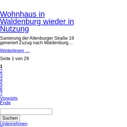
„An
der
Zschopau“
Wohnhaus in
Waldenburg wieder in
Nutzung
Sanierung der Altenburger Straße 19
generiert Zuzug nach Waldenburg…
Wohnhaus
Weiterlesen …
in
Seite 1 von 29
Waldenburg
wieder
1
in
2
Nutzung
3
4
5
6
7
Vorwärts
Ende
Suchbegriffe
Suchen
Navigation
Unternehmen