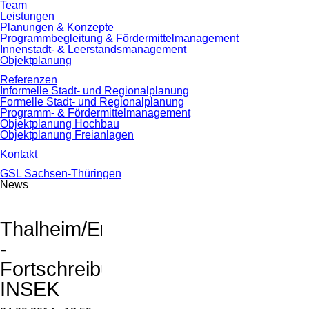
überspringen
Team
Leistungen
Planungen & Konzepte
Programmbegleitung & Fördermittelmanagement
Innenstadt- & Leerstandsmanagement
Objektplanung
Referenzen
Informelle Stadt- und Regionalplanung
Formelle Stadt- und Regionalplanung
Programm- & Fördermittelmanagement
Objektplanung Hochbau
Objektplanung Freianlagen
Kontakt
GSL Sachsen-Thüringen
News
Thalheim/Erzgeb.
-
Fortschreibung
INSEK