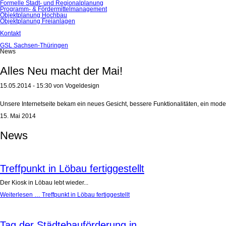
Formelle Stadt- und Regionalplanung
Programm- & Fördermittelmanagement
Objektplanung Hochbau
Objektplanung Freianlagen
Kontakt
GSL Sachsen-Thüringen
News
Alles Neu macht der Mai!
15.05.2014 - 15:30
von Vogeldesign
Unsere Internetseite bekam ein neues Gesicht, bessere Funktionalitäten, ein mode
15. Mai 2014
News
Treffpunkt in Löbau fertiggestellt
Der Kiosk in Löbau lebt wieder...
Weiterlesen …
Treffpunkt in Löbau fertiggestellt
Tag der Städtebauförderung in