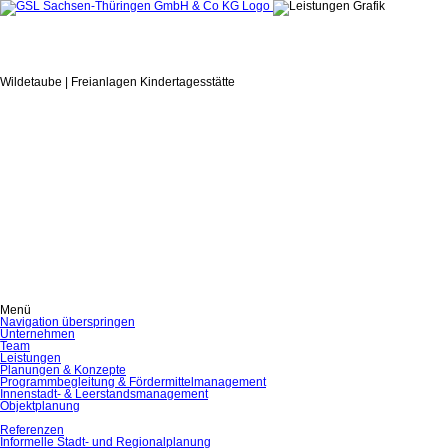
Wildetaube | Freianlagen Kindertagesstätte
Menü
Navigation überspringen
Unternehmen
Team
Leistungen
Planungen & Konzepte
Programmbegleitung & Fördermittelmanagement
Innenstadt- & Leerstandsmanagement
Objektplanung
Referenzen
Informelle Stadt- und Regionalplanung