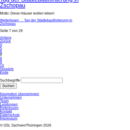
Zschopau
Motto: Diese Häuser wollen leben!
Weiterlesen …
Tag der Städtebauförderung in
Zschopau
Seite 7 von 29
Anfang
Zurück
4
5
6
7
8
9
10
Vorwärts
Ende
Suchbegriffe
Suchen
Navigation überspringen
Unternehmen
Team
Leistungen
Referenzen
Kontakt
Datenschutz
Impressum
© GSL Sachsen/Thüringen 2026