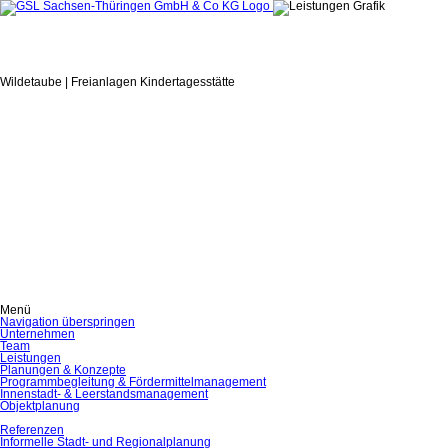
Wildetaube | Freianlagen Kindertagesstätte
Menü
Navigation überspringen
Unternehmen
Team
Leistungen
Planungen & Konzepte
Programmbegleitung & Fördermittelmanagement
Innenstadt- & Leerstandsmanagement
Objektplanung
Referenzen
Informelle Stadt- und Regionalplanung